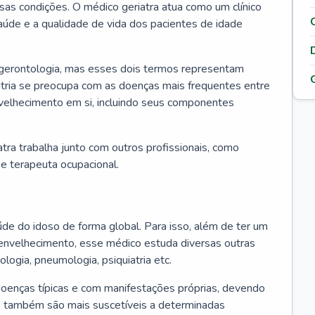
ssas condições. O médico geriatra atua como um clínico
úde e a qualidade de vida dos pacientes de idade
 gerontologia, mas esses dois termos representam
iatria se preocupa com as doenças mais frequentes entre
nvelhecimento em si, incluindo seus componentes
atra trabalha junto com outros profissionais, como
a e terapeuta ocupacional.
úde do idoso de forma global. Para isso, além de ter um
nvelhecimento, esse médico estuda diversas outras
ologia, pneumologia, psiquiatria etc.
oenças típicas e com manifestações próprias, devendo
os também são mais suscetíveis a determinadas