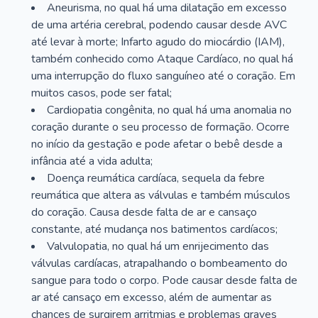
Aneurisma, no qual há uma dilatação em excesso
de uma artéria cerebral, podendo causar desde AVC
até levar à morte; Infarto agudo do miocárdio (IAM),
também conhecido como Ataque Cardíaco, no qual há
uma interrupção do fluxo sanguíneo até o coração. Em
muitos casos, pode ser fatal;
Cardiopatia congênita, no qual há uma anomalia no
coração durante o seu processo de formação. Ocorre
no início da gestação e pode afetar o bebê desde a
infância até a vida adulta;
Doença reumática cardíaca, sequela da febre
reumática que altera as válvulas e também músculos
do coração. Causa desde falta de ar e cansaço
constante, até mudança nos batimentos cardíacos;
Valvulopatia, no qual há um enrijecimento das
válvulas cardíacas, atrapalhando o bombeamento do
sangue para todo o corpo. Pode causar desde falta de
ar até cansaço em excesso, além de aumentar as
chances de surgirem arritmias e problemas graves