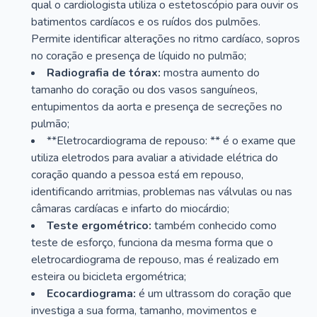
qual o cardiologista utiliza o estetoscópio para ouvir os
batimentos cardíacos e os ruídos dos pulmões.
Permite identificar alterações no ritmo cardíaco, sopros
no coração e presença de líquido no pulmão;
Radiografia de tórax:
mostra aumento do
tamanho do coração ou dos vasos sanguíneos,
entupimentos da aorta e presença de secreções no
pulmão;
**Eletrocardiograma de repouso: ** é o exame que
utiliza eletrodos para avaliar a atividade elétrica do
coração quando a pessoa está em repouso,
identificando arritmias, problemas nas válvulas ou nas
câmaras cardíacas e infarto do miocárdio;
Teste ergométrico:
também conhecido como
teste de esforço, funciona da mesma forma que o
eletrocardiograma de repouso, mas é realizado em
esteira ou bicicleta ergométrica;
Ecocardiograma:
é um ultrassom do coração que
investiga a sua forma, tamanho, movimentos e