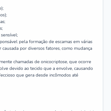
);
os);
as;
s;
sensível;
sponsável pela formação de escamas em várias
r causada por diversos fatores, como mudança
lmente chamadas de onicocriptose, que ocorre
lve devido ao tecido que a envolve, causando
nfeccioso que gera desde incômodos até