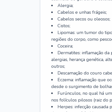
Alergia;
Cabelos e unhas frágeis;
Cabelos secos ou oleosos;
Cistos;
Lipomas: um tumor do tip
regiões do corpo, como pescoç
Coceira;
Dermatites: inflamação da 
alergias, herança genética, al
outros;
Descamação do couro cabel
Eczema: inflamação que oc
desde o surgimento de bolhas
Furúnculos, no qual há um
nos folículos pilosos (raiz do
Herpes: infecção causada 