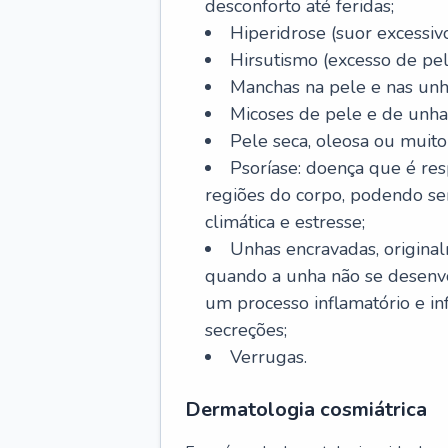
desconforto até feridas;
Hiperidrose (suor excessivo
Hirsutismo (excesso de pel
Manchas na pele e nas unh
Micoses de pele e de unha
Pele seca, oleosa ou muito 
Psoríase: doença que é re
regiões do corpo, podendo se
climática e estresse;
Unhas encravadas, origina
quando a unha não se desenvo
um processo inflamatório e i
secreções;
Verrugas.
Dermatologia cosmiátrica