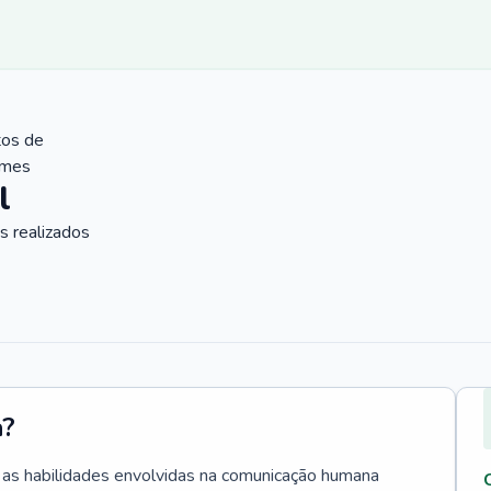
tos de
ames
l
 realizados
a?
a as habilidades envolvidas na comunicação humana