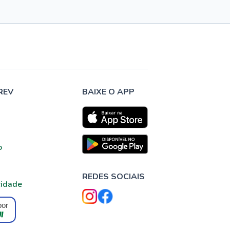
REV
BAIXE O APP
o
REDES SOCIAIS
cidade
por