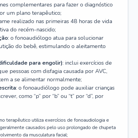
ames complementares para fazer o diagnóstico
por um plano terapêutico;
xame realizado nas primeiras 48 horas de vida
itiva do recém-nascido;
ção
: o fonoaudiólogo atua para solucionar
utição do bebê, estimulando o aleitamento
dificuldade para engolir)
: inclui exercícios de
 que pessoas com disfagia causada por AVC,
ltem a se alimentar normalmente;
escrita
: o fonoaudiólogo pode auxiliar crianças
rever, como “p” por “b” ou “t” por “d”, por
no terapêutico utiliza exercícios de fonoaudiologia e
s geralmente causados pelo uso prolongado de chupeta
lvimento da musculatura facial;