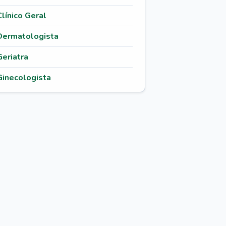
Clínico Geral
Dermatologista
Geriatra
Ginecologista