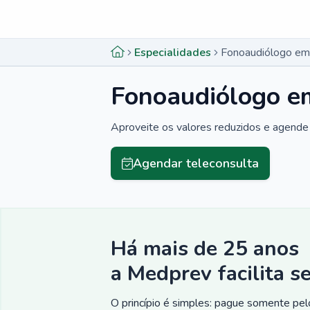
Menu lateral
Menu lateral
Especialidades
Fonoaudiólogo em
Fonoaudiólogo e
Aproveite os valores reduzidos e agende 
Agendar teleconsulta
Há mais de 25 anos
a Medprev facilita s
O princípio é simples: pague somente pelo