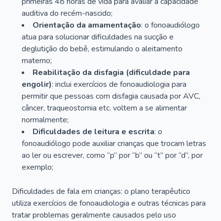
primeiras 48 horas de vida para avaliar a capacidade
auditiva do recém-nascido;
Orientação da amamentação
: o fonoaudiólogo
atua para solucionar dificuldades na sucção e
deglutição do bebê, estimulando o aleitamento
materno;
Reabilitação da disfagia (dificuldade para
engolir)
: inclui exercícios de fonoaudiologia para
permitir que pessoas com disfagia causada por AVC,
câncer, traqueostomia etc. voltem a se alimentar
normalmente;
Dificuldades de leitura e escrita
: o
fonoaudiólogo pode auxiliar crianças que trocam letras
ao ler ou escrever, como “p” por “b” ou “t” por “d”, por
exemplo;
Dificuldades de fala em crianças: o plano terapêutico
utiliza exercícios de fonoaudiologia e outras técnicas para
tratar problemas geralmente causados pelo uso