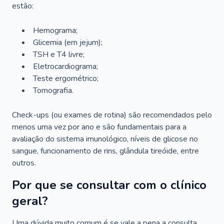
estão:
Hemograma;
Glicemia (em jejum);
TSH e T4 livre;
Eletrocardiograma;
Teste ergométrico;
Tomografia.
Check-ups (ou exames de rotina) são recomendados pelo
menos uma vez por ano e são fundamentais para a
avaliação do sistema imunológico, níveis de glicose no
sangue, funcionamento de rins, glândula tireóide, entre
outros.
Por que se consultar com o clínico
geral?
Uma dúvida muito comum é se vale a pena a consulta