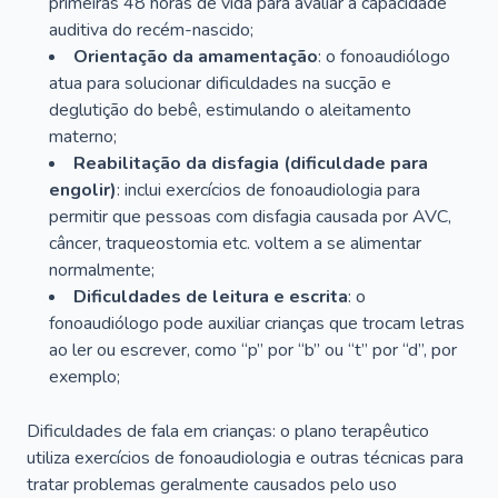
primeiras 48 horas de vida para avaliar a capacidade
auditiva do recém-nascido;
Orientação da amamentação
: o fonoaudiólogo
atua para solucionar dificuldades na sucção e
deglutição do bebê, estimulando o aleitamento
materno;
Reabilitação da disfagia (dificuldade para
engolir)
: inclui exercícios de fonoaudiologia para
permitir que pessoas com disfagia causada por AVC,
câncer, traqueostomia etc. voltem a se alimentar
normalmente;
Dificuldades de leitura e escrita
: o
fonoaudiólogo pode auxiliar crianças que trocam letras
ao ler ou escrever, como “p” por “b” ou “t” por “d”, por
exemplo;
Dificuldades de fala em crianças: o plano terapêutico
utiliza exercícios de fonoaudiologia e outras técnicas para
tratar problemas geralmente causados pelo uso