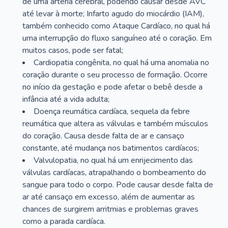
de uma artéria cerebral, podendo causar desde AVC
até levar à morte; Infarto agudo do miocárdio (IAM),
também conhecido como Ataque Cardíaco, no qual há
uma interrupção do fluxo sanguíneo até o coração. Em
muitos casos, pode ser fatal;
Cardiopatia congênita, no qual há uma anomalia no
coração durante o seu processo de formação. Ocorre
no início da gestação e pode afetar o bebê desde a
infância até a vida adulta;
Doença reumática cardíaca, sequela da febre
reumática que altera as válvulas e também músculos
do coração. Causa desde falta de ar e cansaço
constante, até mudança nos batimentos cardíacos;
Valvulopatia, no qual há um enrijecimento das
válvulas cardíacas, atrapalhando o bombeamento do
sangue para todo o corpo. Pode causar desde falta de
ar até cansaço em excesso, além de aumentar as
chances de surgirem arritmias e problemas graves
como a parada cardíaca.