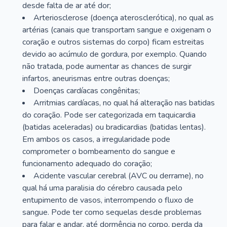
desde falta de ar até dor;
Arteriosclerose (doença aterosclerótica), no qual as
artérias (canais que transportam sangue e oxigenam o
coração e outros sistemas do corpo) ficam estreitas
devido ao acúmulo de gordura, por exemplo. Quando
não tratada, pode aumentar as chances de surgir
infartos, aneurismas entre outras doenças;
Doenças cardíacas congênitas;
Arritmias cardíacas, no qual há alteração nas batidas
do coração. Pode ser categorizada em taquicardia
(batidas aceleradas) ou bradicardias (batidas lentas).
Em ambos os casos, a irregularidade pode
comprometer o bombeamento do sangue e
funcionamento adequado do coração;
Acidente vascular cerebral (AVC ou derrame), no
qual há uma paralisia do cérebro causada pelo
entupimento de vasos, interrompendo o fluxo de
sangue. Pode ter como sequelas desde problemas
para falar e andar, até dormência no corpo, perda da