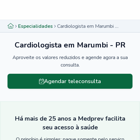
Menu lateral
Menu lateral
Especialidades
Cardiologista em Marumbi - PR
Cardiologista em Marumbi - PR
Aproveite os valores reduzidos e agende agora a sua
consulta.
Agendar teleconsulta
Há mais de 25 anos a Medprev facilita
seu acesso à saúde
O princípio é simples: pague somente pelo serviço