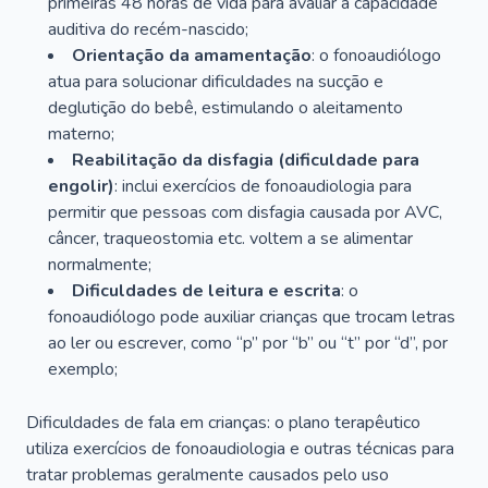
primeiras 48 horas de vida para avaliar a capacidade
auditiva do recém-nascido;
Orientação da amamentação
: o fonoaudiólogo
atua para solucionar dificuldades na sucção e
deglutição do bebê, estimulando o aleitamento
materno;
Reabilitação da disfagia (dificuldade para
engolir)
: inclui exercícios de fonoaudiologia para
permitir que pessoas com disfagia causada por AVC,
câncer, traqueostomia etc. voltem a se alimentar
normalmente;
Dificuldades de leitura e escrita
: o
fonoaudiólogo pode auxiliar crianças que trocam letras
ao ler ou escrever, como “p” por “b” ou “t” por “d”, por
exemplo;
Dificuldades de fala em crianças: o plano terapêutico
utiliza exercícios de fonoaudiologia e outras técnicas para
tratar problemas geralmente causados pelo uso