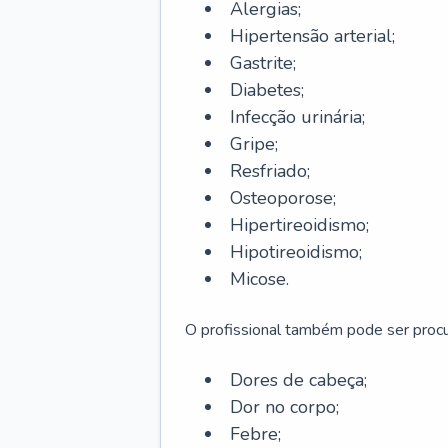
Alergias;
Hipertensão arterial;
Gastrite;
Diabetes;
Infecção urinária;
Gripe;
Resfriado;
Osteoporose;
Hipertireoidismo;
Hipotireoidismo;
Micose.
O profissional também pode ser pro
Dores de cabeça;
Dor no corpo;
Febre;