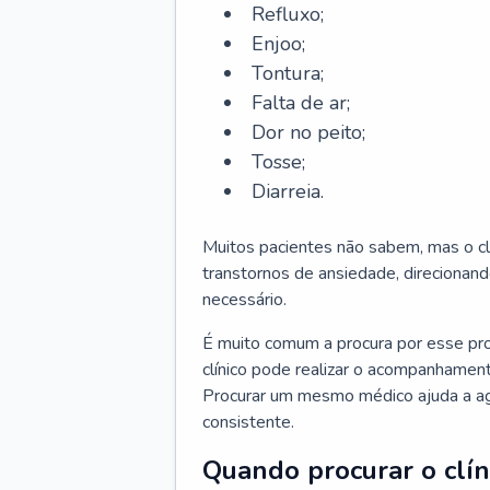
Refluxo;
Enjoo;
Tontura;
Falta de ar;
Dor no peito;
Tosse;
Diarreia.
Muitos pacientes não sabem, mas o cl
transtornos de ansiedade, direcionand
necessário.
É muito comum a procura por esse pr
clínico pode realizar o acompanhament
Procurar um mesmo médico ajuda a agil
consistente.
Quando procurar o clín