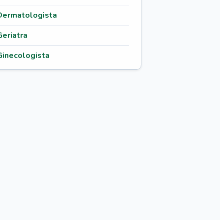
Dermatologista
Geriatra
Ginecologista