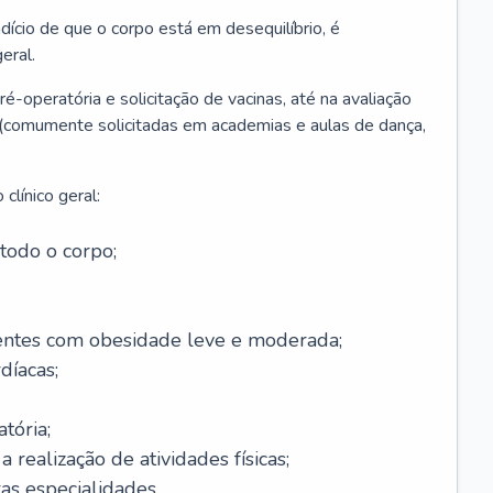
ício de que o corpo está em desequilíbrio, é
eral.
é-operatória e solicitação de vacinas, até na avaliação
as (comumente solicitadas em academias e aulas de dança,
clínico geral:
todo o corpo;
ntes com obesidade leve e moderada;
díacas;
tória;
 realização de atividades físicas;
s especialidades.