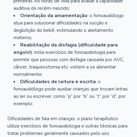
primeiras 48 horas de vida para avaliar a capacidade
auditiva do recém-nascido;
Orientação da amamentação
: o fonoaudiólogo
atua para solucionar dificuldades na sucção e
deglutição do bebê, estimulando o aleitamento
materno;
Reabilitação da disfagia (dificuldade para
engolir)
: inclui exercícios de fonoaudiologia para
permitir que pessoas com disfagia causada por AVC,
câncer, traqueostomia etc. voltem a se alimentar
normalmente;
Dificuldades de leitura e escrita
: o
fonoaudiólogo pode auxiliar crianças que trocam letras
ao ler ou escrever, como “p” por “b” ou “t” por “d”, por
exemplo;
Dificuldades de fala em crianças: o plano terapêutico
utiliza exercícios de fonoaudiologia e outras técnicas para
tratar problemas geralmente causados pelo uso