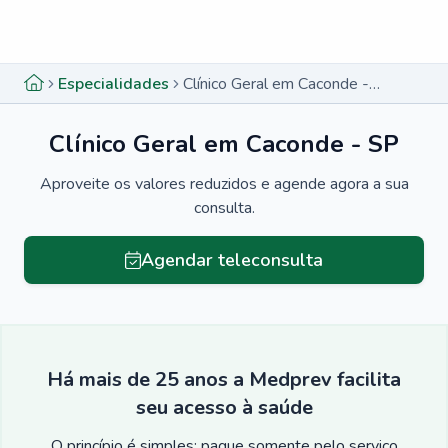
Menu lateral
Menu lateral
Especialidades
Clínico Geral em Caconde - SP
Clínico Geral em Caconde - SP
Aproveite os valores reduzidos e agende agora a sua
consulta.
Agendar teleconsulta
Há mais de 25 anos a Medprev facilita
seu acesso à saúde
O princípio é simples: pague somente pelo serviço