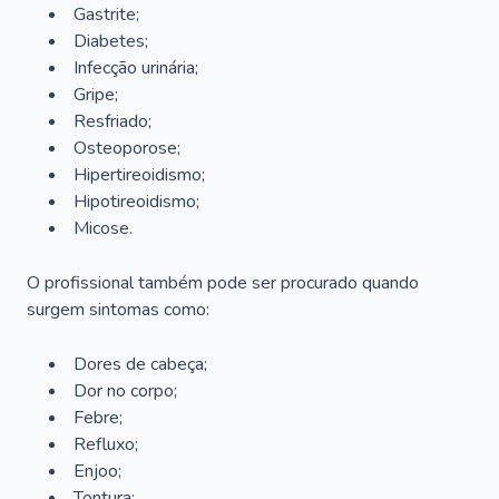
Gastrite;
Diabetes;
Infecção urinária;
Gripe;
Resfriado;
Osteoporose;
Hipertireoidismo;
Hipotireoidismo;
Micose.
O profissional também pode ser procurado quando
surgem sintomas como:
Dores de cabeça;
Dor no corpo;
Febre;
Refluxo;
Enjoo;
Tontura;