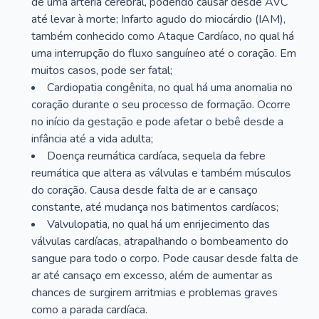
de uma artéria cerebral, podendo causar desde AVC
até levar à morte; Infarto agudo do miocárdio (IAM),
também conhecido como Ataque Cardíaco, no qual há
uma interrupção do fluxo sanguíneo até o coração. Em
muitos casos, pode ser fatal;
Cardiopatia congênita, no qual há uma anomalia no
coração durante o seu processo de formação. Ocorre
no início da gestação e pode afetar o bebê desde a
infância até a vida adulta;
Doença reumática cardíaca, sequela da febre
reumática que altera as válvulas e também músculos
do coração. Causa desde falta de ar e cansaço
constante, até mudança nos batimentos cardíacos;
Valvulopatia, no qual há um enrijecimento das
válvulas cardíacas, atrapalhando o bombeamento do
sangue para todo o corpo. Pode causar desde falta de
ar até cansaço em excesso, além de aumentar as
chances de surgirem arritmias e problemas graves
como a parada cardíaca.