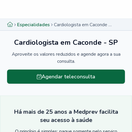
Menu lateral
Menu lateral
Especialidades
Cardiologista em Caconde - SP
Cardiologista em Caconde - SP
Aproveite os valores reduzidos e agende agora a sua
consulta.
Agendar teleconsulta
Há mais de 25 anos a Medprev facilita
seu acesso à saúde
O princípio é simples: pague somente pelo serviço