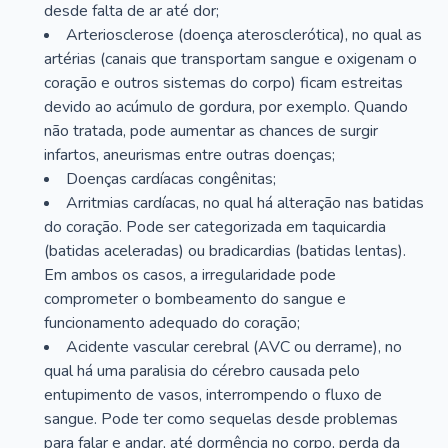
desde falta de ar até dor;
Arteriosclerose (doença aterosclerótica), no qual as
artérias (canais que transportam sangue e oxigenam o
coração e outros sistemas do corpo) ficam estreitas
devido ao acúmulo de gordura, por exemplo. Quando
não tratada, pode aumentar as chances de surgir
infartos, aneurismas entre outras doenças;
Doenças cardíacas congênitas;
Arritmias cardíacas, no qual há alteração nas batidas
do coração. Pode ser categorizada em taquicardia
(batidas aceleradas) ou bradicardias (batidas lentas).
Em ambos os casos, a irregularidade pode
comprometer o bombeamento do sangue e
funcionamento adequado do coração;
Acidente vascular cerebral (AVC ou derrame), no
qual há uma paralisia do cérebro causada pelo
entupimento de vasos, interrompendo o fluxo de
sangue. Pode ter como sequelas desde problemas
para falar e andar, até dormência no corpo, perda da