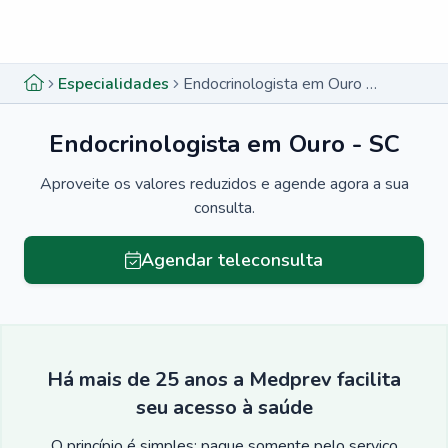
Menu lateral
Menu lateral
Especialidades
Endocrinologista em Ouro - SC
Endocrinologista em Ouro - SC
Aproveite os valores reduzidos e agende agora a sua
consulta.
Agendar teleconsulta
Há mais de 25 anos a Medprev facilita
seu acesso à saúde
O princípio é simples: pague somente pelo serviço