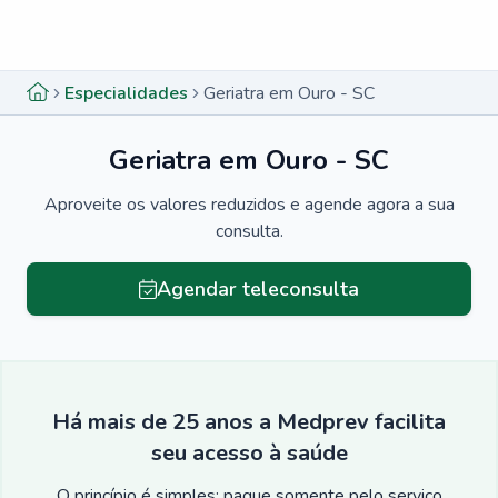
Menu lateral
Menu lateral
Especialidades
Geriatra em Ouro - SC
Geriatra em Ouro - SC
Aproveite os valores reduzidos e agende agora a sua
consulta.
Agendar teleconsulta
Há mais de 25 anos a Medprev facilita
seu acesso à saúde
O princípio é simples: pague somente pelo serviço