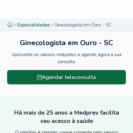
Menu lateral
Menu lateral
Especialidades
Ginecologista em Ouro - SC
Ginecologista em Ouro - SC
Aproveite os valores reduzidos e agende agora a sua
consulta.
Agendar teleconsulta
Há mais de 25 anos a Medprev facilita
seu acesso à saúde
O princípio é simples: pague somente pelo serviço