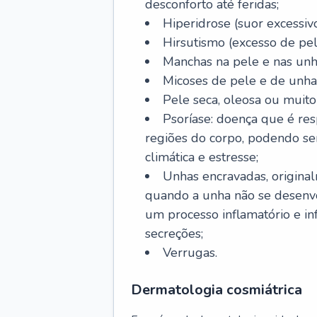
desconforto até feridas;
Hiperidrose (suor excessivo
Hirsutismo (excesso de pel
Manchas na pele e nas unh
Micoses de pele e de unha
Pele seca, oleosa ou muito 
Psoríase: doença que é re
regiões do corpo, podendo se
climática e estresse;
Unhas encravadas, origina
quando a unha não se desenvo
um processo inflamatório e i
secreções;
Verrugas.
Dermatologia cosmiátrica