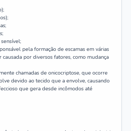
);
os);
as;
s;
sensível;
sponsável pela formação de escamas em várias
r causada por diversos fatores, como mudança
lmente chamadas de onicocriptose, que ocorre
lve devido ao tecido que a envolve, causando
nfeccioso que gera desde incômodos até