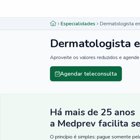
Menu lateral
Menu lateral
Especialidades
Dermatologista em
Dermatologista e
Aproveite os valores reduzidos e agende 
Agendar teleconsulta
Há mais de 25 anos
a Medprev facilita s
O princípio é simples: pague somente pelo