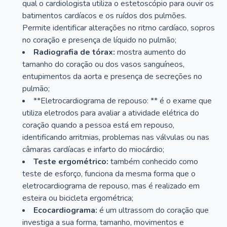
qual o cardiologista utiliza o estetoscópio para ouvir os
batimentos cardíacos e os ruídos dos pulmões.
Permite identificar alterações no ritmo cardíaco, sopros
no coração e presença de líquido no pulmão;
Radiografia de tórax:
mostra aumento do
tamanho do coração ou dos vasos sanguíneos,
entupimentos da aorta e presença de secreções no
pulmão;
**Eletrocardiograma de repouso: ** é o exame que
utiliza eletrodos para avaliar a atividade elétrica do
coração quando a pessoa está em repouso,
identificando arritmias, problemas nas válvulas ou nas
câmaras cardíacas e infarto do miocárdio;
Teste ergométrico:
também conhecido como
teste de esforço, funciona da mesma forma que o
eletrocardiograma de repouso, mas é realizado em
esteira ou bicicleta ergométrica;
Ecocardiograma:
é um ultrassom do coração que
investiga a sua forma, tamanho, movimentos e