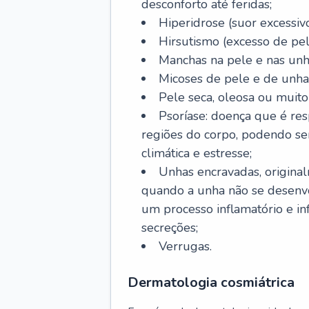
desconforto até feridas;
Hiperidrose (suor excessivo
Hirsutismo (excesso de pel
Manchas na pele e nas unh
Micoses de pele e de unha
Pele seca, oleosa ou muito 
Psoríase: doença que é re
regiões do corpo, podendo se
climática e estresse;
Unhas encravadas, origina
quando a unha não se desenvo
um processo inflamatório e i
secreções;
Verrugas.
Dermatologia cosmiátrica