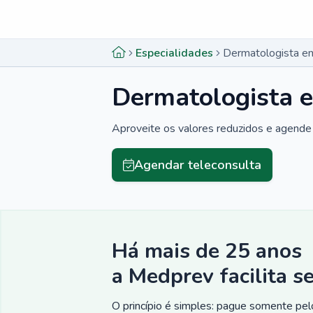
Menu lateral
Menu lateral
Especialidades
Dermatologista em
Dermatologista e
Aproveite os valores reduzidos e agende 
Agendar teleconsulta
Há mais de 25 anos
a Medprev facilita s
O princípio é simples: pague somente pelo