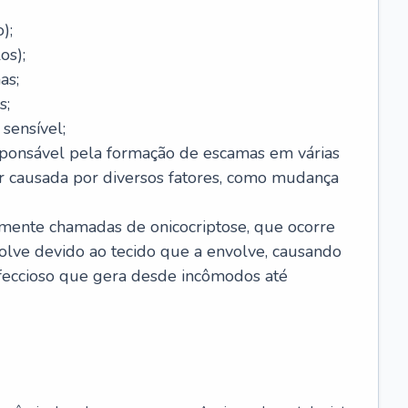
);
os);
as;
s;
sensível;
sponsável pela formação de escamas em várias
r causada por diversos fatores, como mudança
lmente chamadas de onicocriptose, que ocorre
lve devido ao tecido que a envolve, causando
nfeccioso que gera desde incômodos até