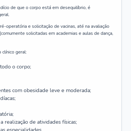
ício de que o corpo está em desequilíbrio, é
eral.
é-operatória e solicitação de vacinas, até na avaliação
as (comumente solicitadas em academias e aulas de dança,
clínico geral:
todo o corpo;
ntes com obesidade leve e moderada;
díacas;
tória;
 realização de atividades físicas;
s especialidades.