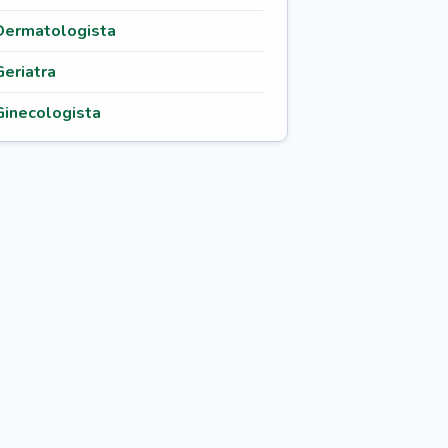
Dermatologista
Geriatra
Ginecologista