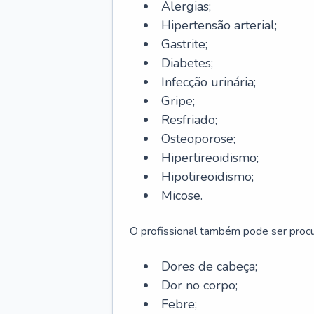
Alergias;
Hipertensão arterial;
Gastrite;
Diabetes;
Infecção urinária;
Gripe;
Resfriado;
Osteoporose;
Hipertireoidismo;
Hipotireoidismo;
Micose.
O profissional também pode ser pro
Dores de cabeça;
Dor no corpo;
Febre;