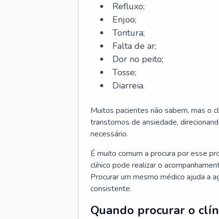
Refluxo;
Enjoo;
Tontura;
Falta de ar;
Dor no peito;
Tosse;
Diarreia.
Muitos pacientes não sabem, mas o cl
transtornos de ansiedade, direcionand
necessário.
É muito comum a procura por esse pr
clínico pode realizar o acompanhament
Procurar um mesmo médico ajuda a agil
consistente.
Quando procurar o clín