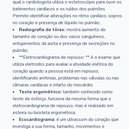
qual o cardiologista utiliza o estetoscópio para ouvir os
batimentos cardíacos e os ruídos dos pulmões.
Permite identificar alterações no ritmo cardíaco, sopros
no coração e presença de líquido no pulmão;
Radiografia de tórax:
mostra aumento do
tamanho do coração ou dos vasos sanguíneos,
entupimentos da aorta e presença de secreções no
pulmão;
**Eletrocardiograma de repouso: ** é o exame que
utiliza eletrodos para avaliar a atividade elétrica do
coração quando a pessoa está em repouso,
identificando arritmias, problemas nas válvulas ou nas
câmaras cardíacas e infarto do miocárdio;
Teste ergométrico:
também conhecido como
teste de esforço, funciona da mesma forma que o
eletrocardiograma de repouso, mas é realizado em
esteira ou bicicleta ergométrica;
Ecocardiograma:
é um ultrassom do coração que
investiga a sua forma, tamanho, movimentos e