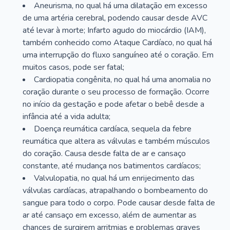
Aneurisma, no qual há uma dilatação em excesso
de uma artéria cerebral, podendo causar desde AVC
até levar à morte; Infarto agudo do miocárdio (IAM),
também conhecido como Ataque Cardíaco, no qual há
uma interrupção do fluxo sanguíneo até o coração. Em
muitos casos, pode ser fatal;
Cardiopatia congênita, no qual há uma anomalia no
coração durante o seu processo de formação. Ocorre
no início da gestação e pode afetar o bebê desde a
infância até a vida adulta;
Doença reumática cardíaca, sequela da febre
reumática que altera as válvulas e também músculos
do coração. Causa desde falta de ar e cansaço
constante, até mudança nos batimentos cardíacos;
Valvulopatia, no qual há um enrijecimento das
válvulas cardíacas, atrapalhando o bombeamento do
sangue para todo o corpo. Pode causar desde falta de
ar até cansaço em excesso, além de aumentar as
chances de surgirem arritmias e problemas graves