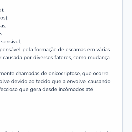
);
os);
as;
s;
sensível;
sponsável pela formação de escamas em várias
r causada por diversos fatores, como mudança
lmente chamadas de onicocriptose, que ocorre
lve devido ao tecido que a envolve, causando
nfeccioso que gera desde incômodos até