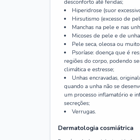
desconforto até feridas;
Hiperidrose (suor excessivo
Hirsutismo (excesso de pel
Manchas na pele e nas unh
Micoses de pele e de unha
Pele seca, oleosa ou muito 
Psoríase: doença que é re
regiões do corpo, podendo se
climática e estresse;
Unhas encravadas, origina
quando a unha não se desenvo
um processo inflamatório e i
secreções;
Verrugas.
Dermatologia cosmiátrica