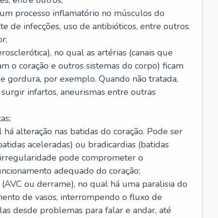
s, entre outros;
e um processo inflamatório no músculos do
e de infecções, uso de antibióticos, entre outros.
r;
rosclerótica), no qual as artérias (canais que
m o coração e outros sistemas do corpo) ficam
de gordura, por exemplo. Quando não tratada,
urgir infartos, aneurismas entre outras
as;
l há alteração nas batidas do coração. Pode ser
atidas aceleradas) ou bradicardias (batidas
a irregularidade pode comprometer o
ncionamento adequado do coração;
 (AVC ou derrame), no qual há uma paralisia do
ento de vasos, interrompendo o fluxo de
as desde problemas para falar e andar, até