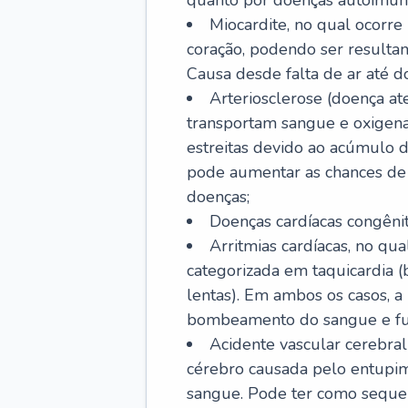
quanto por doenças autoimune
Miocardite, no qual ocorr
coração, podendo ser resultant
Causa desde falta de ar até do
Arteriosclerose (doença ate
transportam sangue e oxigena
estreitas devido ao acúmulo 
pode aumentar as chances de s
doenças;
Doenças cardíacas congênit
Arritmias cardíacas, no qua
categorizada em taquicardia (b
lentas). Em ambos os casos, 
bombeamento do sangue e fu
Acidente vascular cerebral
cérebro causada pelo entupim
sangue. Pode ter como sequel