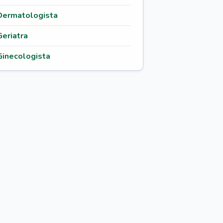
Dermatologista
Geriatra
Ginecologista