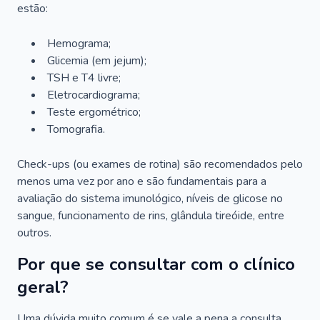
estão:
Hemograma;
Glicemia (em jejum);
TSH e T4 livre;
Eletrocardiograma;
Teste ergométrico;
Tomografia.
Check-ups (ou exames de rotina) são recomendados pelo
menos uma vez por ano e são fundamentais para a
avaliação do sistema imunológico, níveis de glicose no
sangue, funcionamento de rins, glândula tireóide, entre
outros.
Por que se consultar com o clínico
geral?
Uma dúvida muito comum é se vale a pena a consulta