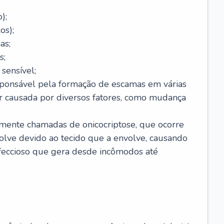
);
os);
as;
s;
sensível;
sponsável pela formação de escamas em várias
r causada por diversos fatores, como mudança
lmente chamadas de onicocriptose, que ocorre
lve devido ao tecido que a envolve, causando
nfeccioso que gera desde incômodos até