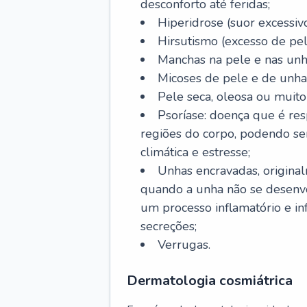
desconforto até feridas;
Hiperidrose (suor excessivo
Hirsutismo (excesso de pel
Manchas na pele e nas unh
Micoses de pele e de unha
Pele seca, oleosa ou muito 
Psoríase: doença que é re
regiões do corpo, podendo se
climática e estresse;
Unhas encravadas, origina
quando a unha não se desenvo
um processo inflamatório e i
secreções;
Verrugas.
Dermatologia cosmiátrica