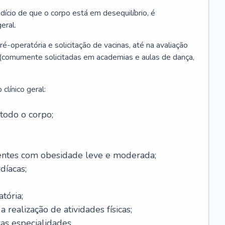
ício de que o corpo está em desequilíbrio, é
eral.
é-operatória e solicitação de vacinas, até na avaliação
as (comumente solicitadas em academias e aulas de dança,
clínico geral:
todo o corpo;
ntes com obesidade leve e moderada;
díacas;
tória;
 realização de atividades físicas;
s especialidades.