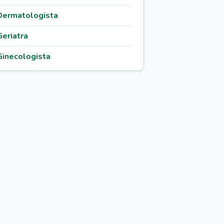
Dermatologista
Geriatra
Ginecologista