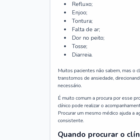
Refluxo;
Enjoo;
Tontura;
Falta de ar;
Dor no peito;
Tosse;
Diarreia.
Muitos pacientes não sabem, mas o cl
transtornos de ansiedade, direcionand
necessário.
É muito comum a procura por esse pr
clínico pode realizar o acompanhament
Procurar um mesmo médico ajuda a agil
consistente.
Quando procurar o clín