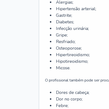
Alergias;
Hipertensão arterial;
Gastrite;
Diabetes;
Infecção urinária;
Gripe;
Resfriado;
Osteoporose;
Hipertireoidismo;
Hipotireoidismo;
Micose.
O profissional também pode ser pro
Dores de cabeça;
Dor no corpo;
Febre;