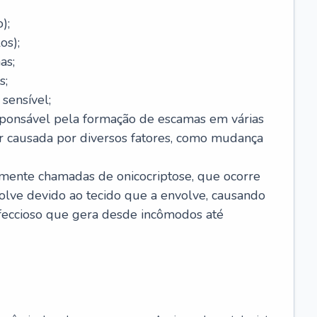
);
os);
as;
s;
sensível;
sponsável pela formação de escamas em várias
r causada por diversos fatores, como mudança
lmente chamadas de onicocriptose, que ocorre
lve devido ao tecido que a envolve, causando
nfeccioso que gera desde incômodos até