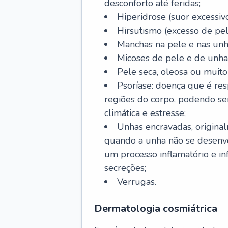
desconforto até feridas;
Hiperidrose (suor excessivo
Hirsutismo (excesso de pel
Manchas na pele e nas unh
Micoses de pele e de unha
Pele seca, oleosa ou muito 
Psoríase: doença que é re
regiões do corpo, podendo se
climática e estresse;
Unhas encravadas, origina
quando a unha não se desenvo
um processo inflamatório e i
secreções;
Verrugas.
Dermatologia cosmiátrica