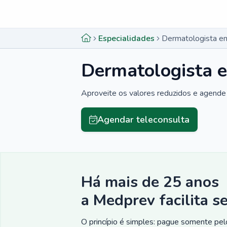
Menu lateral
Menu lateral
Especialidades
Dermatologista em
Dermatologista e
Aproveite os valores reduzidos e agende 
Agendar teleconsulta
Há mais de 25 anos
a Medprev facilita s
O princípio é simples: pague somente pelo