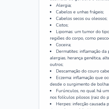
Alergia;
Cabelos e unhas frágeis;
Cabelos secos ou oleosos;
Cistos;
Lipomas: um tumor do tip
regiões do corpo, como pescoç
Coceira;
Dermatites: inflamação da 
alergias, herança genética, al
outros;
Descamação do couro cabel
Eczema: inflamação que oc
desde o surgimento de bolhas
Furúnculos, no qual há um
nos folículos pilosos (raiz do
Herpes: infecção causada 