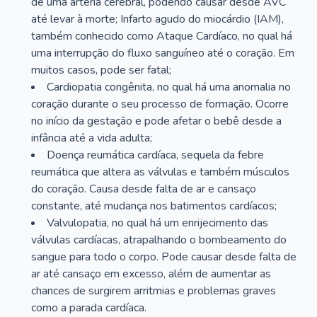
de uma artéria cerebral, podendo causar desde AVC
até levar à morte; Infarto agudo do miocárdio (IAM),
também conhecido como Ataque Cardíaco, no qual há
uma interrupção do fluxo sanguíneo até o coração. Em
muitos casos, pode ser fatal;
Cardiopatia congênita, no qual há uma anomalia no
coração durante o seu processo de formação. Ocorre
no início da gestação e pode afetar o bebê desde a
infância até a vida adulta;
Doença reumática cardíaca, sequela da febre
reumática que altera as válvulas e também músculos
do coração. Causa desde falta de ar e cansaço
constante, até mudança nos batimentos cardíacos;
Valvulopatia, no qual há um enrijecimento das
válvulas cardíacas, atrapalhando o bombeamento do
sangue para todo o corpo. Pode causar desde falta de
ar até cansaço em excesso, além de aumentar as
chances de surgirem arritmias e problemas graves
como a parada cardíaca.