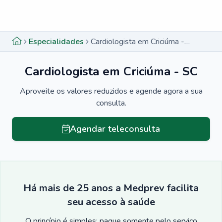
Menu lateral
Menu lateral
Especialidades
Cardiologista em Criciúma - SC
Cardiologista em Criciúma - SC
Aproveite os valores reduzidos e agende agora a sua
consulta.
Agendar teleconsulta
Há mais de 25 anos a Medprev facilita
seu acesso à saúde
O princípio é simples: pague somente pelo serviço