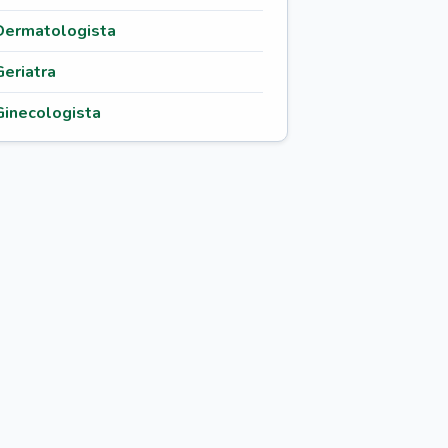
Dermatologista
Geriatra
Ginecologista