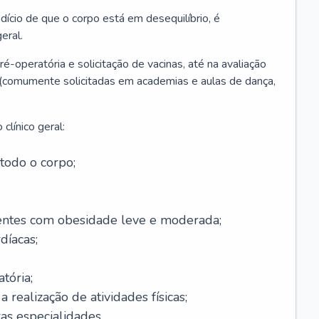
ício de que o corpo está em desequilíbrio, é
eral.
é-operatória e solicitação de vacinas, até na avaliação
as (comumente solicitadas em academias e aulas de dança,
clínico geral:
todo o corpo;
ntes com obesidade leve e moderada;
díacas;
tória;
 realização de atividades físicas;
s especialidades.