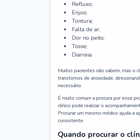
Refluxo;
Enjoo;
Tontura;
Falta de ar;
Dor no peito;
Tosse;
Diarreia.
Muitos pacientes não sabem, mas o cl
transtornos de ansiedade, direcionand
necessário.
É muito comum a procura por esse pr
clínico pode realizar o acompanhament
Procurar um mesmo médico ajuda a agil
consistente.
Quando procurar o clín