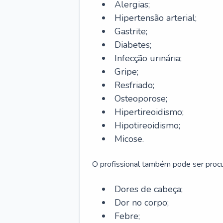
Alergias;
Hipertensão arterial;
Gastrite;
Diabetes;
Infecção urinária;
Gripe;
Resfriado;
Osteoporose;
Hipertireoidismo;
Hipotireoidismo;
Micose.
O profissional também pode ser pro
Dores de cabeça;
Dor no corpo;
Febre;