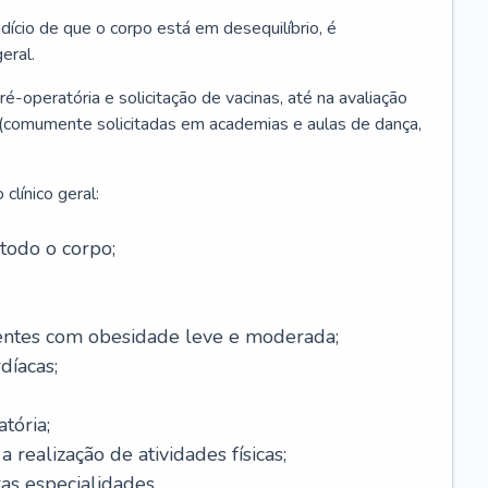
ício de que o corpo está em desequilíbrio, é
eral.
é-operatória e solicitação de vacinas, até na avaliação
as (comumente solicitadas em academias e aulas de dança,
clínico geral:
todo o corpo;
ntes com obesidade leve e moderada;
díacas;
tória;
 realização de atividades físicas;
s especialidades.