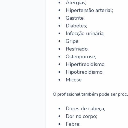
Alergias;
Hipertensão arterial;
Gastrite;
Diabetes;
Infecção urinária;
Gripe;
Resfriado;
Osteoporose;
Hipertireoidismo;
Hipotireoidismo;
Micose.
O profissional também pode ser pro
Dores de cabeça;
Dor no corpo;
Febre;