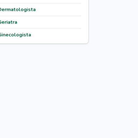
Dermatologista
Geriatra
Ginecologista