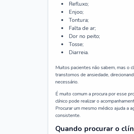
Refluxo;
Enjoo;
Tontura;
Falta de ar;
Dor no peito;
Tosse;
Diarreia.
Muitos pacientes não sabem, mas o cl
transtornos de ansiedade, direcionand
necessário.
É muito comum a procura por esse pr
clínico pode realizar o acompanhament
Procurar um mesmo médico ajuda a agil
consistente.
Quando procurar o clín