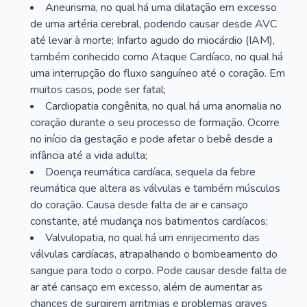
Aneurisma, no qual há uma dilatação em excesso
de uma artéria cerebral, podendo causar desde AVC
até levar à morte; Infarto agudo do miocárdio (IAM),
também conhecido como Ataque Cardíaco, no qual há
uma interrupção do fluxo sanguíneo até o coração. Em
muitos casos, pode ser fatal;
Cardiopatia congênita, no qual há uma anomalia no
coração durante o seu processo de formação. Ocorre
no início da gestação e pode afetar o bebê desde a
infância até a vida adulta;
Doença reumática cardíaca, sequela da febre
reumática que altera as válvulas e também músculos
do coração. Causa desde falta de ar e cansaço
constante, até mudança nos batimentos cardíacos;
Valvulopatia, no qual há um enrijecimento das
válvulas cardíacas, atrapalhando o bombeamento do
sangue para todo o corpo. Pode causar desde falta de
ar até cansaço em excesso, além de aumentar as
chances de surgirem arritmias e problemas graves