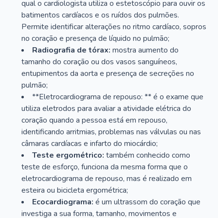
qual o cardiologista utiliza o estetoscópio para ouvir os
batimentos cardíacos e os ruídos dos pulmões.
Permite identificar alterações no ritmo cardíaco, sopros
no coração e presença de líquido no pulmão;
Radiografia de tórax:
mostra aumento do
tamanho do coração ou dos vasos sanguíneos,
entupimentos da aorta e presença de secreções no
pulmão;
**Eletrocardiograma de repouso: ** é o exame que
utiliza eletrodos para avaliar a atividade elétrica do
coração quando a pessoa está em repouso,
identificando arritmias, problemas nas válvulas ou nas
câmaras cardíacas e infarto do miocárdio;
Teste ergométrico:
também conhecido como
teste de esforço, funciona da mesma forma que o
eletrocardiograma de repouso, mas é realizado em
esteira ou bicicleta ergométrica;
Ecocardiograma:
é um ultrassom do coração que
investiga a sua forma, tamanho, movimentos e