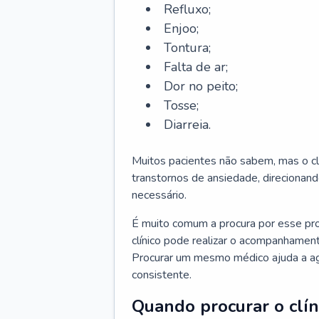
Refluxo;
Enjoo;
Tontura;
Falta de ar;
Dor no peito;
Tosse;
Diarreia.
Muitos pacientes não sabem, mas o cl
transtornos de ansiedade, direcionand
necessário.
É muito comum a procura por esse pr
clínico pode realizar o acompanhament
Procurar um mesmo médico ajuda a agil
consistente.
Quando procurar o clín