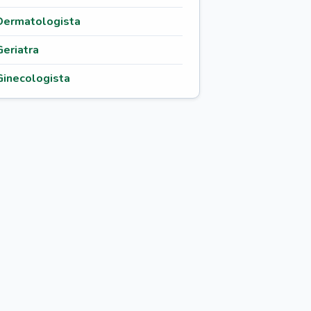
Dermatologista
Geriatra
Ginecologista