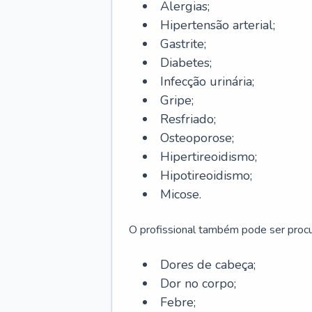
Alergias;
Hipertensão arterial;
Gastrite;
Diabetes;
Infecção urinária;
Gripe;
Resfriado;
Osteoporose;
Hipertireoidismo;
Hipotireoidismo;
Micose.
O profissional também pode ser pro
Dores de cabeça;
Dor no corpo;
Febre;