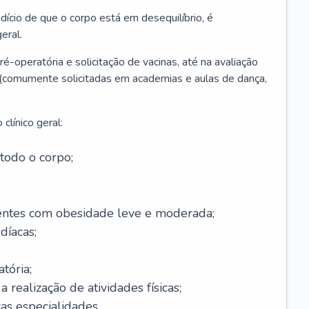
ício de que o corpo está em desequilíbrio, é
eral.
é-operatória e solicitação de vacinas, até na avaliação
as (comumente solicitadas em academias e aulas de dança,
clínico geral:
todo o corpo;
ntes com obesidade leve e moderada;
díacas;
tória;
 realização de atividades físicas;
s especialidades.