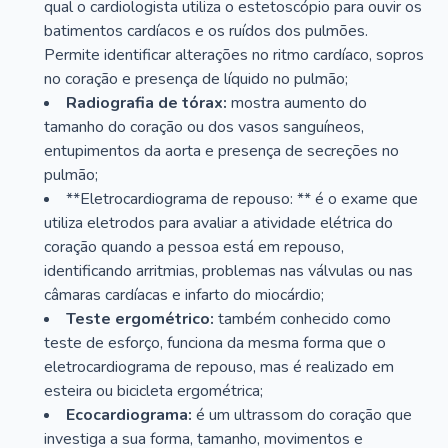
qual o cardiologista utiliza o estetoscópio para ouvir os
batimentos cardíacos e os ruídos dos pulmões.
Permite identificar alterações no ritmo cardíaco, sopros
no coração e presença de líquido no pulmão;
Radiografia de tórax:
mostra aumento do
tamanho do coração ou dos vasos sanguíneos,
entupimentos da aorta e presença de secreções no
pulmão;
**Eletrocardiograma de repouso: ** é o exame que
utiliza eletrodos para avaliar a atividade elétrica do
coração quando a pessoa está em repouso,
identificando arritmias, problemas nas válvulas ou nas
câmaras cardíacas e infarto do miocárdio;
Teste ergométrico:
também conhecido como
teste de esforço, funciona da mesma forma que o
eletrocardiograma de repouso, mas é realizado em
esteira ou bicicleta ergométrica;
Ecocardiograma:
é um ultrassom do coração que
investiga a sua forma, tamanho, movimentos e