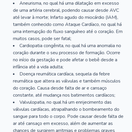
Aneurisma, no qual há uma dilatação em excesso
de uma artéria cerebral, podendo causar desde AVC
até levar à morte; Infarto agudo do miocárdio (IAM),
também conhecido como Ataque Cardíaco, no qual há
uma interrupção do fluxo sanguíneo até o coração. Em
muitos casos, pode ser fatal;
Cardiopatia congênita, no qual há uma anomalia no
coração durante o seu processo de formação. Ocorre
no início da gestação e pode afetar o bebê desde a
infância até a vida adulta;
Doença reumática cardíaca, sequela da febre
reumática que altera as válvulas e também músculos
do coração. Causa desde falta de ar e cansaço
constante, até mudança nos batimentos cardíacos;
Valvulopatia, no qual há um enrijecimento das
válvulas cardíacas, atrapalhando o bombeamento do
sangue para todo o corpo. Pode causar desde falta de
ar até cansaço em excesso, além de aumentar as
chances de surgirem arritmias e problemas graves