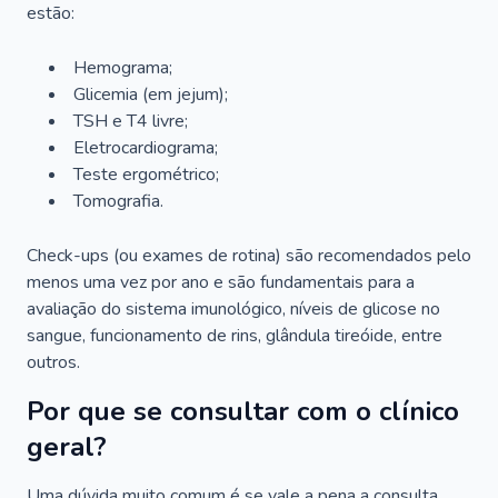
estão:
Hemograma;
Glicemia (em jejum);
TSH e T4 livre;
Eletrocardiograma;
Teste ergométrico;
Tomografia.
Check-ups (ou exames de rotina) são recomendados pelo
menos uma vez por ano e são fundamentais para a
avaliação do sistema imunológico, níveis de glicose no
sangue, funcionamento de rins, glândula tireóide, entre
outros.
Por que se consultar com o clínico
geral?
Uma dúvida muito comum é se vale a pena a consulta