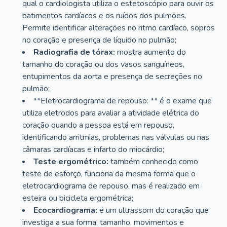
qual o cardiologista utiliza o estetoscópio para ouvir os
batimentos cardíacos e os ruídos dos pulmões.
Permite identificar alterações no ritmo cardíaco, sopros
no coração e presença de líquido no pulmão;
Radiografia de tórax:
mostra aumento do
tamanho do coração ou dos vasos sanguíneos,
entupimentos da aorta e presença de secreções no
pulmão;
**Eletrocardiograma de repouso: ** é o exame que
utiliza eletrodos para avaliar a atividade elétrica do
coração quando a pessoa está em repouso,
identificando arritmias, problemas nas válvulas ou nas
câmaras cardíacas e infarto do miocárdio;
Teste ergométrico:
também conhecido como
teste de esforço, funciona da mesma forma que o
eletrocardiograma de repouso, mas é realizado em
esteira ou bicicleta ergométrica;
Ecocardiograma:
é um ultrassom do coração que
investiga a sua forma, tamanho, movimentos e