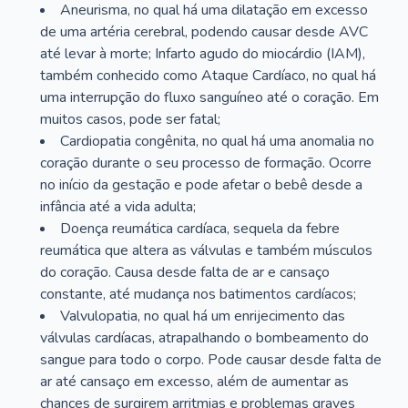
Aneurisma, no qual há uma dilatação em excesso
de uma artéria cerebral, podendo causar desde AVC
até levar à morte; Infarto agudo do miocárdio (IAM),
também conhecido como Ataque Cardíaco, no qual há
uma interrupção do fluxo sanguíneo até o coração. Em
muitos casos, pode ser fatal;
Cardiopatia congênita, no qual há uma anomalia no
coração durante o seu processo de formação. Ocorre
no início da gestação e pode afetar o bebê desde a
infância até a vida adulta;
Doença reumática cardíaca, sequela da febre
reumática que altera as válvulas e também músculos
do coração. Causa desde falta de ar e cansaço
constante, até mudança nos batimentos cardíacos;
Valvulopatia, no qual há um enrijecimento das
válvulas cardíacas, atrapalhando o bombeamento do
sangue para todo o corpo. Pode causar desde falta de
ar até cansaço em excesso, além de aumentar as
chances de surgirem arritmias e problemas graves