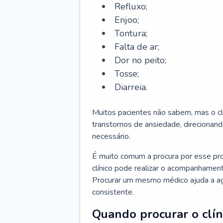
Refluxo;
Enjoo;
Tontura;
Falta de ar;
Dor no peito;
Tosse;
Diarreia.
Muitos pacientes não sabem, mas o cl
transtornos de ansiedade, direcionand
necessário.
É muito comum a procura por esse pr
clínico pode realizar o acompanhament
Procurar um mesmo médico ajuda a agil
consistente.
Quando procurar o clín