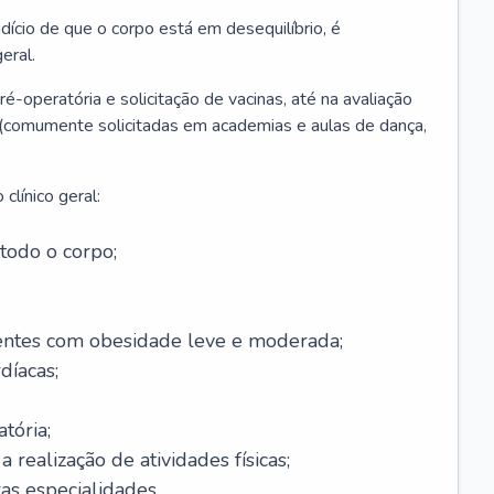
ício de que o corpo está em desequilíbrio, é
eral.
é-operatória e solicitação de vacinas, até na avaliação
as (comumente solicitadas em academias e aulas de dança,
clínico geral:
todo o corpo;
ntes com obesidade leve e moderada;
díacas;
tória;
 realização de atividades físicas;
s especialidades.