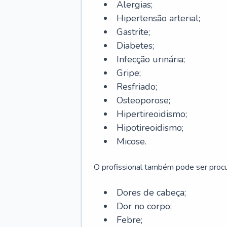
Alergias;
Hipertensão arterial;
Gastrite;
Diabetes;
Infecção urinária;
Gripe;
Resfriado;
Osteoporose;
Hipertireoidismo;
Hipotireoidismo;
Micose.
O profissional também pode ser pro
Dores de cabeça;
Dor no corpo;
Febre;