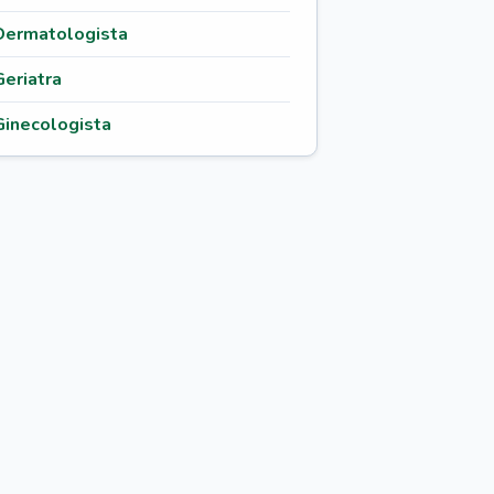
Dermatologista
Geriatra
Ginecologista