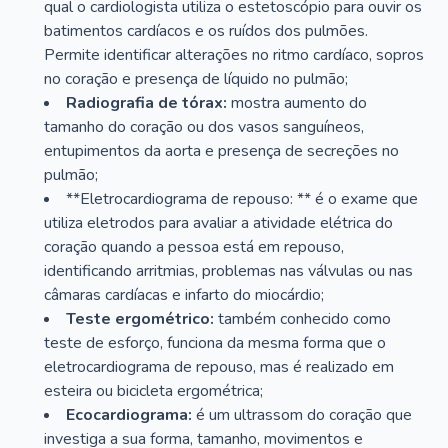
qual o cardiologista utiliza o estetoscópio para ouvir os
batimentos cardíacos e os ruídos dos pulmões.
Permite identificar alterações no ritmo cardíaco, sopros
no coração e presença de líquido no pulmão;
Radiografia de tórax:
mostra aumento do
tamanho do coração ou dos vasos sanguíneos,
entupimentos da aorta e presença de secreções no
pulmão;
**Eletrocardiograma de repouso: ** é o exame que
utiliza eletrodos para avaliar a atividade elétrica do
coração quando a pessoa está em repouso,
identificando arritmias, problemas nas válvulas ou nas
câmaras cardíacas e infarto do miocárdio;
Teste ergométrico:
também conhecido como
teste de esforço, funciona da mesma forma que o
eletrocardiograma de repouso, mas é realizado em
esteira ou bicicleta ergométrica;
Ecocardiograma:
é um ultrassom do coração que
investiga a sua forma, tamanho, movimentos e