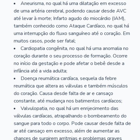
Aneurisma, no qual há uma dilatação em excesso
de uma artéria cerebral, podendo causar desde AVC
até levar à morte; Infarto agudo do miocárdio (IAM),
também conhecido como Ataque Cardíaco, no qual há
uma interrupção do fluxo sanguíneo até o coração. Em
muitos casos, pode ser fatal;
Cardiopatia congênita, no qual há uma anomalia no
coração durante o seu processo de formação. Ocorre
no início da gestação e pode afetar o bebê desde a
infância até a vida adulta;
Doença reumática cardíaca, sequela da febre
reumática que altera as válvulas e também músculos
do coração. Causa desde falta de ar e cansaço
constante, até mudança nos batimentos cardíacos;
Valvulopatia, no qual há um enrijecimento das
válvulas cardíacas, atrapalhando o bombeamento do
sangue para todo o corpo. Pode causar desde falta de
ar até cansaço em excesso, além de aumentar as
chances de surgirem arritmias e problemas graves