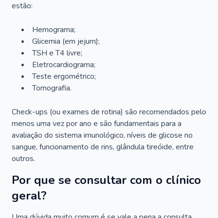
estão:
Hemograma;
Glicemia (em jejum);
TSH e T4 livre;
Eletrocardiograma;
Teste ergométrico;
Tomografia.
Check-ups (ou exames de rotina) são recomendados pelo
menos uma vez por ano e são fundamentais para a
avaliação do sistema imunológico, níveis de glicose no
sangue, funcionamento de rins, glândula tireóide, entre
outros.
Por que se consultar com o clínico
geral?
Uma dúvida muito comum é se vale a pena a consulta