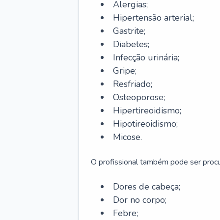
Alergias;
Hipertensão arterial;
Gastrite;
Diabetes;
Infecção urinária;
Gripe;
Resfriado;
Osteoporose;
Hipertireoidismo;
Hipotireoidismo;
Micose.
O profissional também pode ser pro
Dores de cabeça;
Dor no corpo;
Febre;