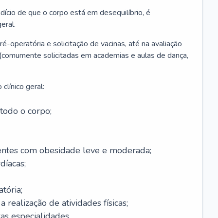
ício de que o corpo está em desequilíbrio, é
eral.
é-operatória e solicitação de vacinas, até na avaliação
as (comumente solicitadas em academias e aulas de dança,
clínico geral:
todo o corpo;
ntes com obesidade leve e moderada;
díacas;
tória;
 realização de atividades físicas;
s especialidades.