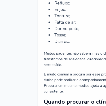
Refluxo;
Enjoo;
Tontura;
Falta de ar;
Dor no peito;
Tosse;
Diarreia.
Muitos pacientes não sabem, mas o cl
transtornos de ansiedade, direcionand
necessário.
É muito comum a procura por esse pr
clínico pode realizar o acompanhament
Procurar um mesmo médico ajuda a agil
consistente.
Quando procurar o clín