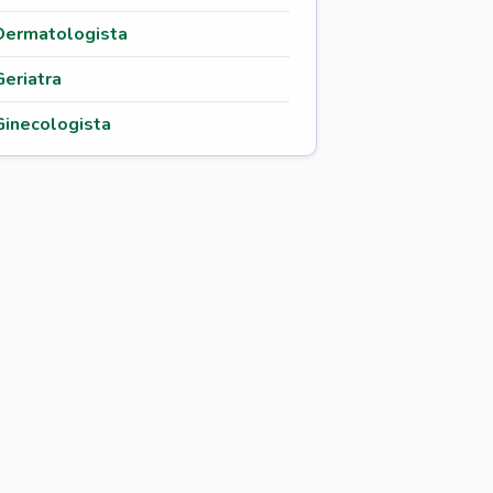
Dermatologista
Geriatra
Ginecologista