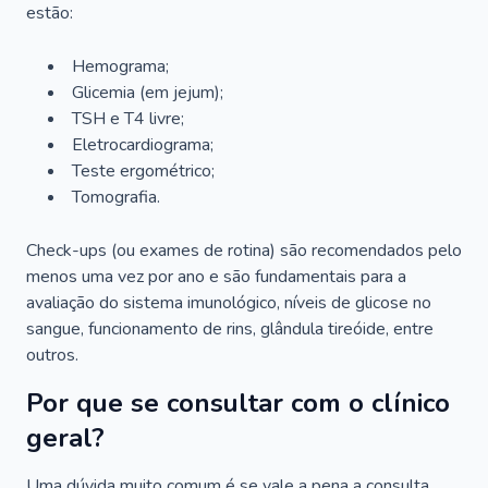
estão:
Hemograma;
Glicemia (em jejum);
TSH e T4 livre;
Eletrocardiograma;
Teste ergométrico;
Tomografia.
Check-ups (ou exames de rotina) são recomendados pelo
menos uma vez por ano e são fundamentais para a
avaliação do sistema imunológico, níveis de glicose no
sangue, funcionamento de rins, glândula tireóide, entre
outros.
Por que se consultar com o clínico
geral?
Uma dúvida muito comum é se vale a pena a consulta