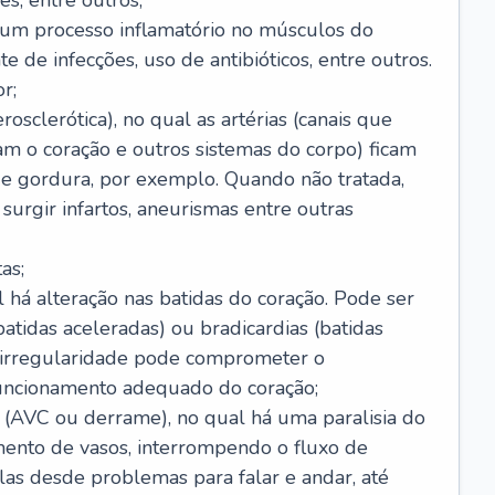
s, entre outros;
e um processo inflamatório no músculos do
e de infecções, uso de antibióticos, entre outros.
r;
rosclerótica), no qual as artérias (canais que
m o coração e outros sistemas do corpo) ficam
de gordura, por exemplo. Quando não tratada,
urgir infartos, aneurismas entre outras
as;
l há alteração nas batidas do coração. Pode ser
atidas aceleradas) ou bradicardias (batidas
a irregularidade pode comprometer o
ncionamento adequado do coração;
 (AVC ou derrame), no qual há uma paralisia do
ento de vasos, interrompendo o fluxo de
as desde problemas para falar e andar, até