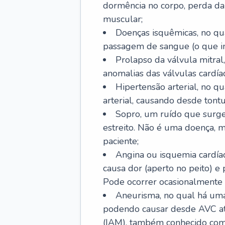
dormência no corpo, perda da 
muscular;
Doenças isquêmicas, no qua
passagem de sangue (o que inc
Prolapso da válvula mitra
anomalias das válvulas cardíac
Hipertensão arterial, no q
arterial, causando desde tontu
Sopro, um ruído que surg
estreito. Não é uma doença, m
paciente;
Angina ou isquemia cardía
causa dor (aperto no peito) e
Pode ocorrer ocasionalmente 
Aneurisma, no qual há uma
podendo causar desde AVC até
(IAM), também conhecido com