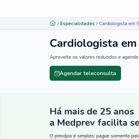
Menu lateral
Menu lateral
Especialidades
Cardiologista em
Cardiologista e
Aproveite os valores reduzidos e agende 
Agendar teleconsulta
Há mais de 25 anos
a Medprev facilita s
O princípio é simples: pague somente pelo