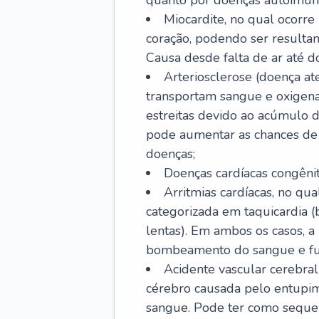
quanto por doenças autoimune
Miocardite, no qual ocorr
coração, podendo ser resultant
Causa desde falta de ar até do
Arteriosclerose (doença ate
transportam sangue e oxigena
estreitas devido ao acúmulo 
pode aumentar as chances de s
doenças;
Doenças cardíacas congênit
Arritmias cardíacas, no qua
categorizada em taquicardia (b
lentas). Em ambos os casos, 
bombeamento do sangue e fu
Acidente vascular cerebral
cérebro causada pelo entupim
sangue. Pode ter como sequel