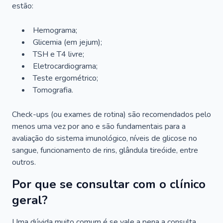
estão:
Hemograma;
Glicemia (em jejum);
TSH e T4 livre;
Eletrocardiograma;
Teste ergométrico;
Tomografia.
Check-ups (ou exames de rotina) são recomendados pelo
menos uma vez por ano e são fundamentais para a
avaliação do sistema imunológico, níveis de glicose no
sangue, funcionamento de rins, glândula tireóide, entre
outros.
Por que se consultar com o clínico
geral?
Uma dúvida muito comum é se vale a pena a consulta