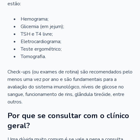
estão:
Hemograma;
Glicemia (em jejum);
TSH e T4 livre;
Eletrocardiograma;
Teste ergométrico;
Tomografia.
Check-ups (ou exames de rotina) são recomendados pelo
menos uma vez por ano e são fundamentais para a
avaliação do sistema imunológico, níveis de glicose no
sangue, funcionamento de rins, glândula tireóide, entre
outros.
Por que se consultar com o clínico
geral?
Uma dúvida muito comum é se vale a pena a consulta