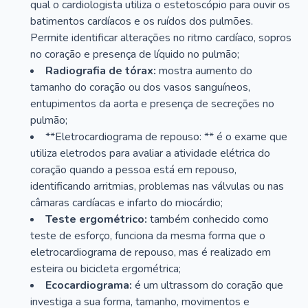
qual o cardiologista utiliza o estetoscópio para ouvir os
batimentos cardíacos e os ruídos dos pulmões.
Permite identificar alterações no ritmo cardíaco, sopros
no coração e presença de líquido no pulmão;
Radiografia de tórax:
mostra aumento do
tamanho do coração ou dos vasos sanguíneos,
entupimentos da aorta e presença de secreções no
pulmão;
**Eletrocardiograma de repouso: ** é o exame que
utiliza eletrodos para avaliar a atividade elétrica do
coração quando a pessoa está em repouso,
identificando arritmias, problemas nas válvulas ou nas
câmaras cardíacas e infarto do miocárdio;
Teste ergométrico:
também conhecido como
teste de esforço, funciona da mesma forma que o
eletrocardiograma de repouso, mas é realizado em
esteira ou bicicleta ergométrica;
Ecocardiograma:
é um ultrassom do coração que
investiga a sua forma, tamanho, movimentos e