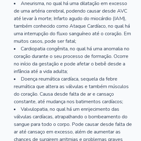
Aneurisma, no qual há uma dilatação em excesso
de uma artéria cerebral, podendo causar desde AVC
até levar à morte; Infarto agudo do miocárdio (IAM),
também conhecido como Ataque Cardíaco, no qual há
uma interrupção do fluxo sanguíneo até o coração. Em
muitos casos, pode ser fatal;
Cardiopatia congênita, no qual há uma anomalia no
coração durante o seu processo de formação. Ocorre
no início da gestação e pode afetar o bebê desde a
infância até a vida adulta;
Doença reumática cardíaca, sequela da febre
reumática que altera as válvulas e também músculos
do coração. Causa desde falta de ar e cansaço
constante, até mudança nos batimentos cardíacos;
Valvulopatia, no qual há um enrijecimento das
válvulas cardíacas, atrapalhando o bombeamento do
sangue para todo o corpo. Pode causar desde falta de
ar até cansaço em excesso, além de aumentar as
chances de surgirem arritmias e problemas graves