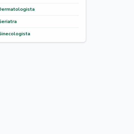
Dermatologista
Geriatra
Ginecologista