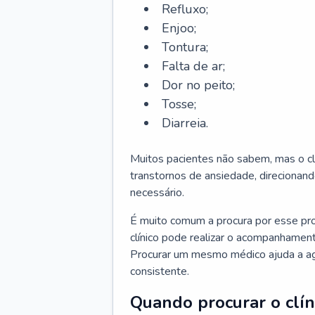
Refluxo;
Enjoo;
Tontura;
Falta de ar;
Dor no peito;
Tosse;
Diarreia.
Muitos pacientes não sabem, mas o cl
transtornos de ansiedade, direcionand
necessário.
É muito comum a procura por esse pr
clínico pode realizar o acompanhament
Procurar um mesmo médico ajuda a agil
consistente.
Quando procurar o clín