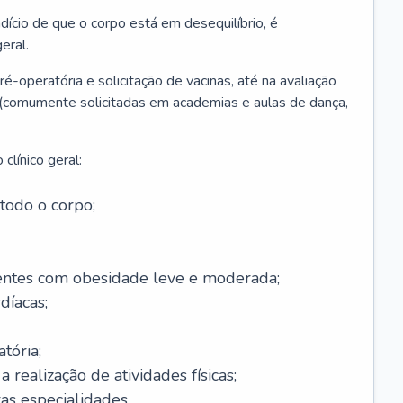
ício de que o corpo está em desequilíbrio, é
eral.
é-operatória e solicitação de vacinas, até na avaliação
as (comumente solicitadas em academias e aulas de dança,
clínico geral:
todo o corpo;
ntes com obesidade leve e moderada;
díacas;
tória;
 realização de atividades físicas;
s especialidades.