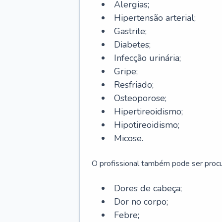
Alergias;
Hipertensão arterial;
Gastrite;
Diabetes;
Infecção urinária;
Gripe;
Resfriado;
Osteoporose;
Hipertireoidismo;
Hipotireoidismo;
Micose.
O profissional também pode ser pro
Dores de cabeça;
Dor no corpo;
Febre;