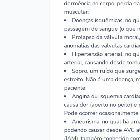
dormência no corpo, perda da 
muscular;
Doenças isquêmicas, no qua
passagem de sangue (o que inc
Prolapso da válvula mitra
anomalias das válvulas cardíac
Hipertensão arterial, no q
arterial, causando desde tontu
Sopro, um ruído que surg
estreito. Não é uma doença, m
paciente;
Angina ou isquemia cardía
causa dor (aperto no peito) e
Pode ocorrer ocasionalmente 
Aneurisma, no qual há uma
podendo causar desde AVC até
(IAM), também conhecido com