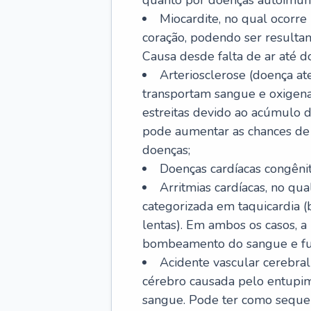
quanto por doenças autoimune
Miocardite, no qual ocorr
coração, podendo ser resultant
Causa desde falta de ar até do
Arteriosclerose (doença ate
transportam sangue e oxigena
estreitas devido ao acúmulo 
pode aumentar as chances de s
doenças;
Doenças cardíacas congênit
Arritmias cardíacas, no qua
categorizada em taquicardia (b
lentas). Em ambos os casos, 
bombeamento do sangue e fu
Acidente vascular cerebral
cérebro causada pelo entupim
sangue. Pode ter como sequel