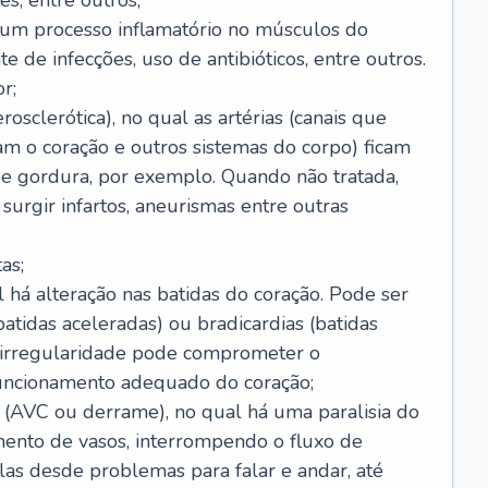
s, entre outros;
e um processo inflamatório no músculos do
e de infecções, uso de antibióticos, entre outros.
r;
rosclerótica), no qual as artérias (canais que
m o coração e outros sistemas do corpo) ficam
de gordura, por exemplo. Quando não tratada,
urgir infartos, aneurismas entre outras
as;
l há alteração nas batidas do coração. Pode ser
atidas aceleradas) ou bradicardias (batidas
a irregularidade pode comprometer o
ncionamento adequado do coração;
 (AVC ou derrame), no qual há uma paralisia do
ento de vasos, interrompendo o fluxo de
as desde problemas para falar e andar, até