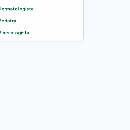
Dermatologista
Geriatra
Ginecologista