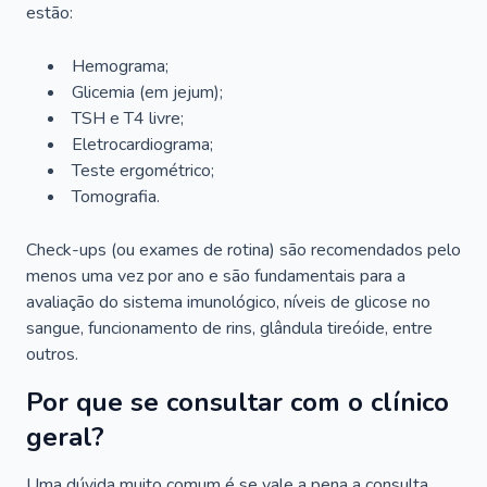
estão:
Hemograma;
Glicemia (em jejum);
TSH e T4 livre;
Eletrocardiograma;
Teste ergométrico;
Tomografia.
Check-ups (ou exames de rotina) são recomendados pelo
menos uma vez por ano e são fundamentais para a
avaliação do sistema imunológico, níveis de glicose no
sangue, funcionamento de rins, glândula tireóide, entre
outros.
Por que se consultar com o clínico
geral?
Uma dúvida muito comum é se vale a pena a consulta