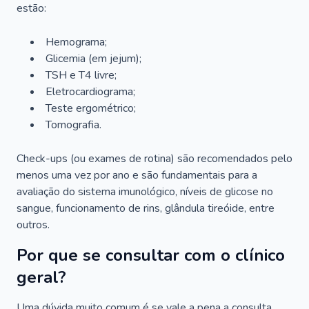
estão:
Hemograma;
Glicemia (em jejum);
TSH e T4 livre;
Eletrocardiograma;
Teste ergométrico;
Tomografia.
Check-ups (ou exames de rotina) são recomendados pelo
menos uma vez por ano e são fundamentais para a
avaliação do sistema imunológico, níveis de glicose no
sangue, funcionamento de rins, glândula tireóide, entre
outros.
Por que se consultar com o clínico
geral?
Uma dúvida muito comum é se vale a pena a consulta