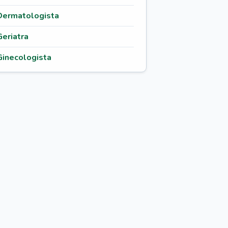
Dermatologista
Geriatra
Ginecologista