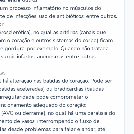
s, entre outros;
e um processo inflamatório no músculos do
e de infecções, uso de antibióticos, entre outros.
r;
rosclerótica), no qual as artérias (canais que
m o coração e outros sistemas do corpo) ficam
de gordura, por exemplo. Quando não tratada,
urgir infartos, aneurismas entre outras
as;
l há alteração nas batidas do coração. Pode ser
atidas aceleradas) ou bradicardias (batidas
a irregularidade pode comprometer o
ncionamento adequado do coração;
 (AVC ou derrame), no qual há uma paralisia do
ento de vasos, interrompendo o fluxo de
as desde problemas para falar e andar, até