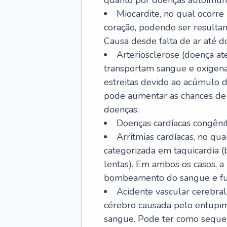
quanto por doenças autoimune
Miocardite, no qual ocorr
coração, podendo ser resultant
Causa desde falta de ar até do
Arteriosclerose (doença ate
transportam sangue e oxigena
estreitas devido ao acúmulo 
pode aumentar as chances de s
doenças;
Doenças cardíacas congênit
Arritmias cardíacas, no qua
categorizada em taquicardia (b
lentas). Em ambos os casos, 
bombeamento do sangue e fu
Acidente vascular cerebral
cérebro causada pelo entupim
sangue. Pode ter como sequel