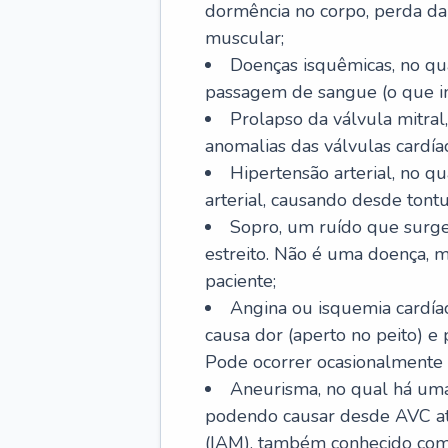
dormência no corpo, perda da 
muscular;
Doenças isquêmicas, no qua
passagem de sangue (o que inc
Prolapso da válvula mitra
anomalias das válvulas cardíac
Hipertensão arterial, no q
arterial, causando desde tontu
Sopro, um ruído que surg
estreito. Não é uma doença, m
paciente;
Angina ou isquemia cardía
causa dor (aperto no peito) e
Pode ocorrer ocasionalmente 
Aneurisma, no qual há uma
podendo causar desde AVC até
(IAM), também conhecido com