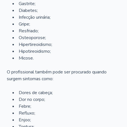
Gastrite;
Diabetes;
Infecção urinária;
Gripe;
Resfriado;
Osteoporose;
Hipertireoidismo;
Hipotireoidismo;
Micose.
O profissional também pode ser procurado quando
surgem sintomas como:
Dores de cabeça;
Dor no corpo;
Febre;
Refluxo;
Enjoo;
Tontura;