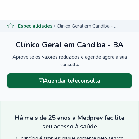
Menu lateral
Menu lateral
Especialidades
Clínico Geral em Candiba - BA
Clínico Geral em Candiba - BA
Aproveite os valores reduzidos e agende agora a sua
consulta.
Agendar teleconsulta
Há mais de 25 anos a Medprev facilita
seu acesso à saúde
O princípio é simples: pague somente pelo serviço